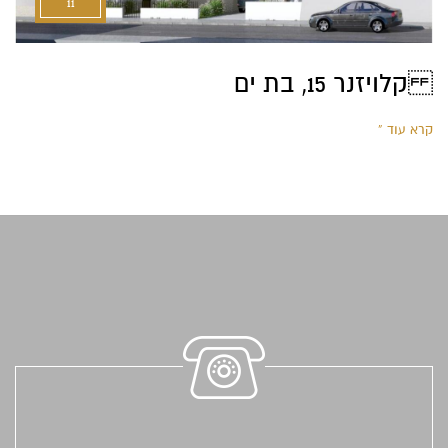
11
‫קלויזנר ‪ ,15‬בת ים‬
קרא עוד »