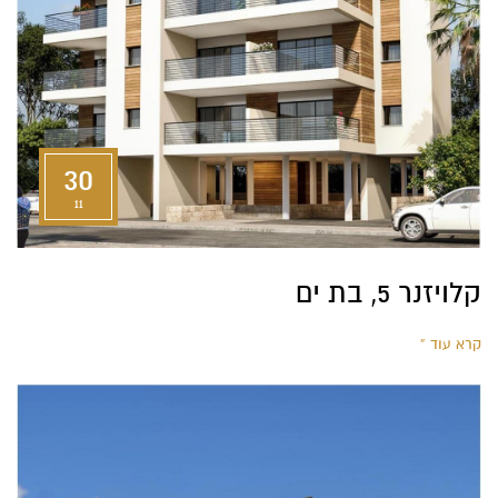
30
11
‫קלויזנר ‪ ,5‬בת ים‬
קרא עוד »